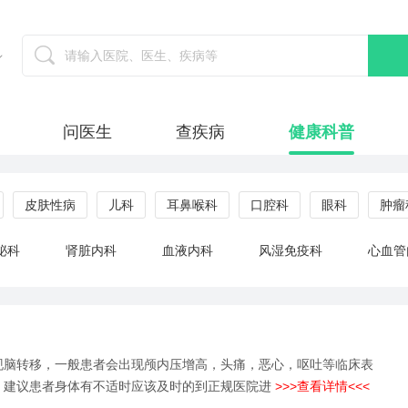
问医生
查疾病
健康科普
皮肤性病
儿科
耳鼻喉科
口腔科
眼科
肿瘤
泌科
肾脏内科
血液内科
风湿免疫科
心血管
现脑转移，一般患者会出现颅内压增高，头痛，恶心，呕吐等临床表
。建议患者身体有不适时应该及时的到正规医院进
>>>查看详情<<<