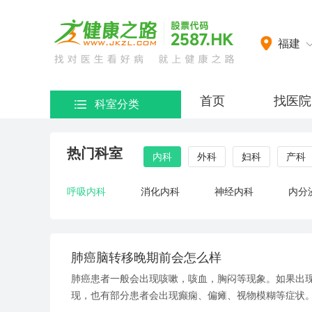
网）
福建
首页
找医院
科室分类
热门科室
内科
外科
妇科
产科
呼吸内科
消化内科
神经内科
内分
肺癌脑转移晚期前会怎么样
肺癌患者一般会出现咳嗽，咳血，胸闷等现象。如果出
现，也有部分患者会出现癫痫、偏瘫、视物模糊等症状