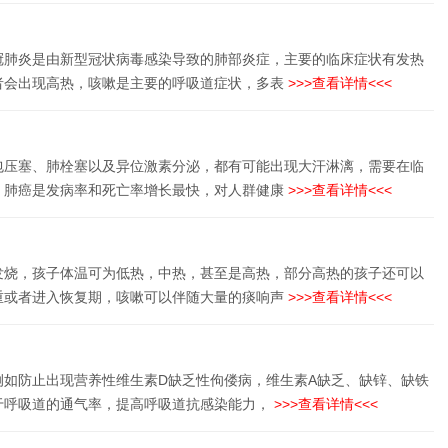
冠肺炎是由新型冠状病毒感染导致的肺部炎症，主要的临床症状有发热
者会出现高热，咳嗽是主要的呼吸道症状，多表
>>>查看详情<<<
包压塞、肺栓塞以及异位激素分泌，都有可能出现大汗淋漓，需要在临
。肺癌是发病率和死亡率增长最快，对人群健康
>>>查看详情<<<
发烧，孩子体温可为低热，中热，甚至是高热，部分高热的孩子还可以
重或者进入恢复期，咳嗽可以伴随大量的痰响声
>>>查看详情<<<
如防止出现营养性维生素D缺乏性佝偻病，维生素A缺乏、缺锌、缺铁
于呼吸道的通气率，提高呼吸道抗感染能力，
>>>查看详情<<<