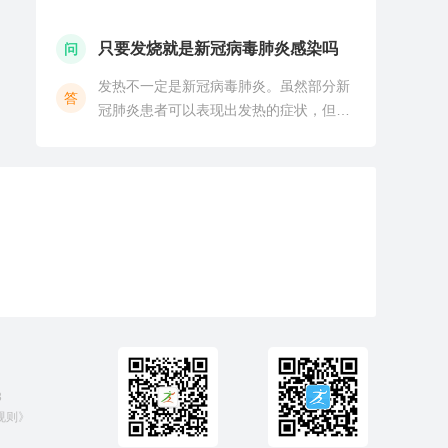
表现的症状和治疗的策略也是各不相同
的。患者在平时的生活中需要避免受凉感
只要发烧就是新冠病毒肺炎感染吗
问
冒，尽量保持放松的心态以及充足的睡
发热不一定是新冠病毒肺炎。虽然部分新
眠，避免过度的运动、劳累
答
冠肺炎患者可以表现出发热的症状，但是
其他疾病，如感冒、肺炎、支气管炎等也
可以出现发热的症状。新冠病毒肺炎是一
种急性呼吸道传染病，早期可出现发热、
乏力、干咳、呼吸困难
3
规则》