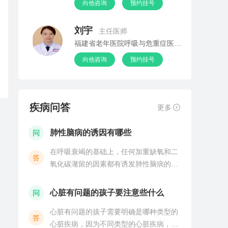
向他咨询
预约挂号
刘宇
主任医师
福建省老年医院呼吸与危重症医学科
向他咨询
预约挂号
疾病问答
更多
肺性脑病的诱因有哪些
问
在呼吸衰竭的基础上，任何加重缺氧和二
答
氧化碳潴留的因素都有诱发肺性脑病的可
能。常见的病因包括肺结核、肺气肿、支
气管哮喘、慢性支气管炎、慢性阻塞性肺
心脏有问题的孩子要注意些什么
问
疾病、肺栓塞等呼吸系统疾病。肺性脑病
心脏有问题的孩子需要明确是哪种类型的
是由于呼吸衰竭发展到
答
心脏疾病，因为不同类型的心脏疾病，其