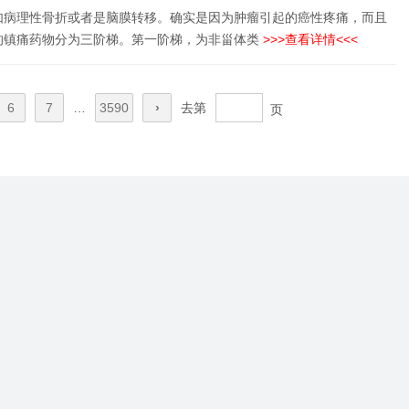
如病理性骨折或者是脑膜转移。确实是因为肿瘤引起的癌性疼痛，而且
的镇痛药物分为三阶梯。第一阶梯，为非甾体类
>>>查看详情<<<
6
7
…
3590
›
去第
页