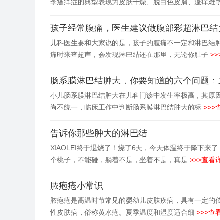
季瘙痒症的典型表现为皮肤干燥、脱白色皮屑、瘙痒难
孩子经常腹痛，医生建议做腹部彩超淋巴结
儿科医生要和大家说的是，孩子的腹痛不一定和淋巴结
痛时来查超声，会发现淋巴结还在那里，无论你肚子
>>
肠系膜淋巴结肿大，你要知道的六个问题：
小儿肠系膜淋巴结肿大在儿科门诊中发生率极高，其原
尚不统一，临床工作中判断肠系膜淋巴结肿大的标
>>>
告诉你那些肿大的淋巴结
XIAOLEI终于退烧了！烧了6天，今天体温终于降下
个桃子，不能碰，躺着不是，坐着不是，真是
>>>查看详
脓疱疮小常识
脓疱疮是高温时节常见的婴幼儿皮肤疾病，具有一定的
性皮肤病，俗称黄水疮。夏季温度和湿度适合细
>>>查