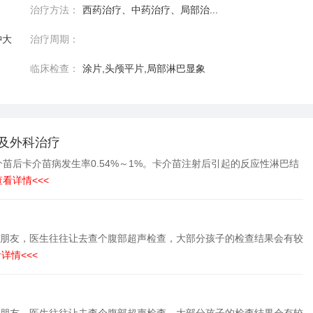
治疗方法：
西药治疗、中药治疗、局部治...
肿大
治疗周期：
临床检查：
涂片,头颅平片,局部淋巴显象
及外科治疗
苗后卡介苗病发生率0.54%～1%。卡介苗注射后引起的反应性淋巴结
查看详情<<<
小朋友，医生往往让去查个腹部超声检查，大部分孩子的检查结果会有较
详情<<<