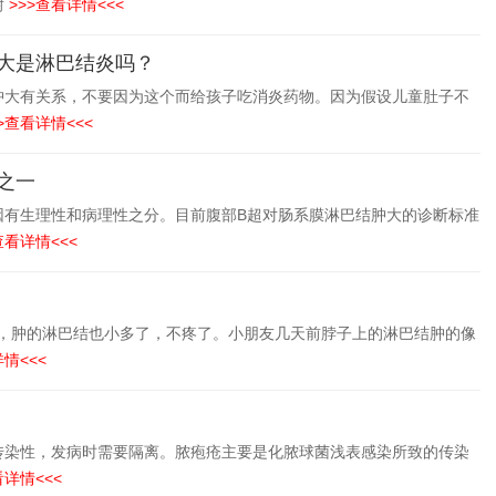
耐
>>>查看详情<<<
大是淋巴结炎吗？
肿大有关系，不要因为这个而给孩子吃消炎药物。因为假设儿童肚子不
>查看详情<<<
之一
因有生理性和病理性之分。目前腹部B超对肠系膜淋巴结肿大的诊断标准
查看详情<<<
来了，肿的淋巴结也小多了，不疼了。小朋友几天前脖子上的淋巴结肿的像
情<<<
传染性，发病时需要隔离。脓疱疮主要是化脓球菌浅表感染所致的传染
看详情<<<