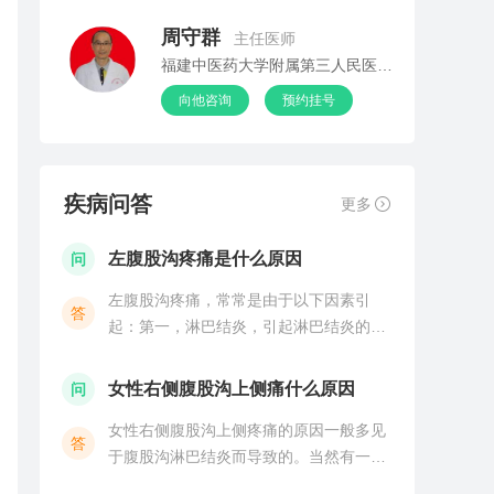
周守群
主任医师
福建中医药大学附属第三人民医院外一科（普外科）
向他咨询
预约挂号
疾病问答
更多
左腹股沟疼痛是什么原因
问
左腹股沟疼痛，常常是由于以下因素引
答
起：第一，淋巴结炎，引起淋巴结炎的原
因有很多，如细菌感染、病毒感染、结核
菌感染、自身免疫系统疾病、血液系统疾
女性右侧腹股沟上侧痛什么原因
问
病，甚至是恶性肿瘤的淋巴结转移等，所
女性右侧腹股沟上侧疼痛的原因一般多见
以需要进一步完善相关检
答
于腹股沟淋巴结炎而导致的。当然有一些
患者也需要警惕是否为腹股沟嵌顿疝而引