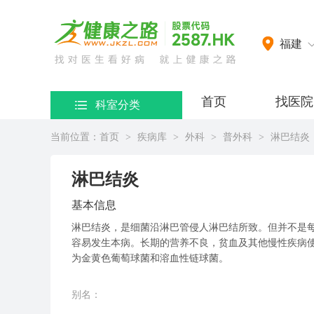
网）
福建
首页
找医院
科室分类
当前位置：
首页
疾病库
外科
普外科
淋巴结炎
>
>
>
>
淋巴结炎
基本信息
淋巴结炎，是细菌沿淋巴管侵人淋巴结所致。但并不是
容易发生本病。长期的营养不良，贫血及其他慢性疾病
为金黄色葡萄球菌和溶血性链球菌。
别名：