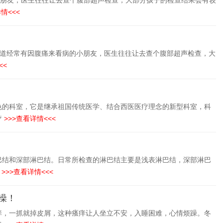
小朋友，医生往往让去查个腹部超声检查，大部分孩子的检查结果会有较
情<<<
儿科频道经常有因腹痛来看病的小朋友，医生往往让去查个腹部超声检查，大
<<
色的科室，它是继承祖国传统医学、结合西医医疗理念的新型科室，科
疗
>>>查看详情<<<
巴结和深部淋巴结。日常所检查的淋巴结主要是浅表淋巴结，深部淋巴
>>>查看详情<<<
澡！
痒，一抓就掉皮屑，这种瘙痒让人坐立不安，入睡困难，心情烦躁。冬