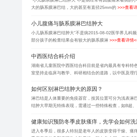
“小儿肠系膜淋巴结肿大”不是病经常有因腹痛来看病的
大的肠系膜淋巴结，大的甚至有直径25mm的
>>>查看详
小儿腹痛与肠系膜淋巴结肿大
小儿肠系膜淋巴结肿大”不是病2015-08-02医学界
部分孩子的检查结果会有较大的肠系膜淋
>>>查看详情<
中西医结合科介绍
湖南省儿童医院中西医结合科目前是省内最具有专科特
室坚持走临床与教学、科研相结合的道路，以中医及理
如何区别淋巴结肿大的原因？
淋巴结是人体重要的免疫器官，按其位置可分为浅表淋
结肿大早期无特殊表现，需通过一些特殊检查，如B超、
健康知识预防冬季皮肤瘙痒，先学会如何洗
进入冬季后，很多人特别是老年人的皮肤变得干燥、瘙