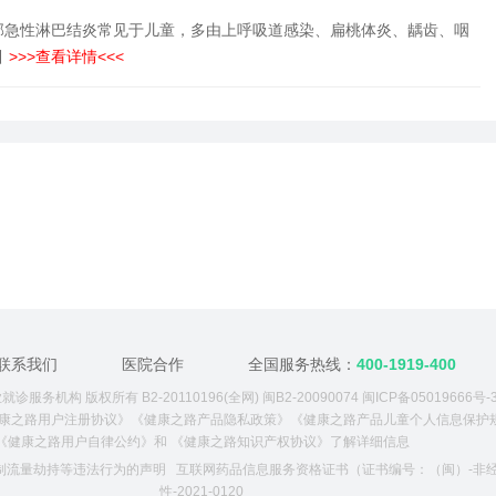
部急性淋巴结炎常见于儿童，多由上呼吸道感染、扁桃体炎、龋齿、咽
引
>>>查看详情<<<
联系我们
医院合作
全国服务热线：
400-1919-400
诊服务机构 版权所有 B2-20110196(全网) 闽B2-20090074
闽ICP备05019666号-
康之路用户注册协议》
《健康之路产品隐私政策》
《健康之路产品儿童个人信息保护
《健康之路用户自律公约》
和
《健康之路知识产权协议》
了解详细信息
制流量劫持等违法行为的声明
互联网药品信息服务资格证书（证书编号：（闽）-非
性-2021-0120