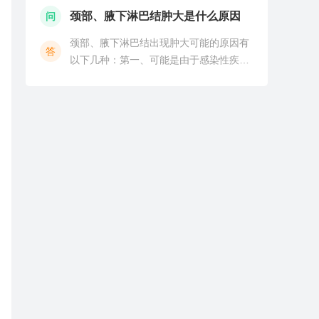
起来的，患者最好是需要及时到正规的医
颈部、腋下淋巴结肿大是什么原因
问
院进行就诊检查。一般来讲，如果是腹股
颈部、腋下淋巴结出现肿大可能的原因有
沟淋巴结炎引起的右侧
答
以下几种：第一、可能是由于感染性疾病
导致的炎性淋巴结增大，如果是颈部淋巴
结炎性肿大，常常是由于口腔咽喉部位的
感染导致的。如果是腋窝的淋巴结出现肿
大，一般是由于急性乳