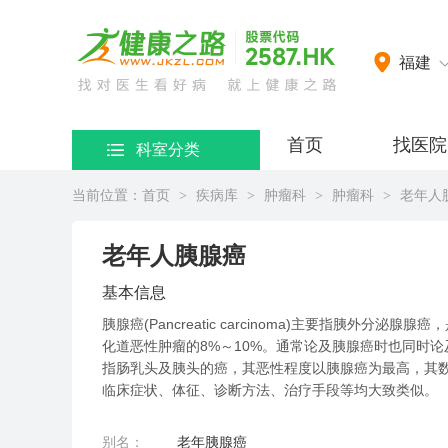
网）
福建
首页
找医院
科室分类
当前位置：
首页
疾病库
肿瘤科
肿瘤科
老年人
>
>
>
>
老年人胰腺癌
基本信息
胰腺癌(Pancreatic carcinoma)主要指胰外
化道恶性肿瘤的8%～10%。通常论及胰腺癌时也同时
指肠乳头及胰头的癌，其恶性程度以胰腺癌为最高，其数
临床症状、体征、诊断方法、治疗手段等均大致类似。
别名：
老年胰腺癌