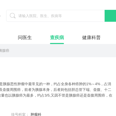
问医生
查疾病
健康科普
胰腺癌
分泌腺腺癌，是胰腺恶性肿瘤中最常见的一种，约占全身各种癌肿的1%～4%，占消
论及壶腹周围癌，前者为胰腺本身，后者则包括胆总管下端、壶腹、十二
量也以胰腺癌为最多，约占3/5;又因不管是胰腺癌还是壶腹周围癌，在
挂号科室：
肿瘤科