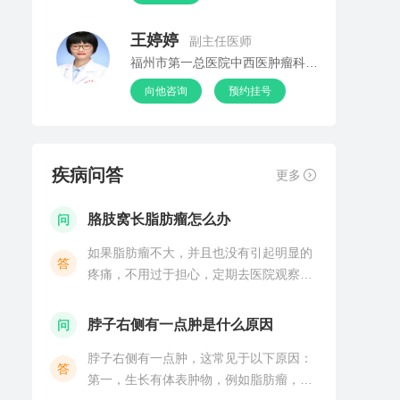
王婷婷
副主任医师
福州市第一总医院中西医肿瘤科(门诊)
向他咨询
预约挂号
疾病问答
更多
胳肢窝长脂肪瘤怎么办
问
如果脂肪瘤不大，并且也没有引起明显的
答
疼痛，不用过于担心，定期去医院观察即
可。因为脂肪瘤是一种良性肿物，是由于
体内的脂肪颗粒在局部异常汇聚增大，并
脖子右侧有一点肿是什么原因
问
增多所引起的。一般生长缓慢，不会导致
脖子右侧有一点肿，这常见于以下原因：
皮肤出现红肿及破溃，
答
第一，生长有体表肿物，例如脂肪瘤，纤