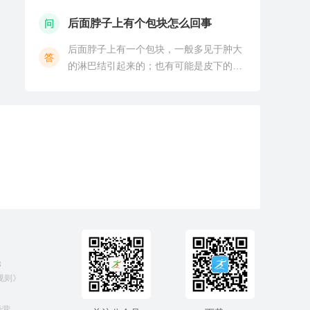
维瘤，皮脂腺囊肿等，这需要去检查彩
超，或者是CT进行明确。第二，有可能是
后面脖子上有个包块怎么回事
问
淋巴结肿大，淋巴结肿大的原因有很多，
后面脖子上有一个包块，一般多见于肿大
例如细菌感染，病毒感
答
的淋巴结引起来的；也有可能是皮下的脂
肪瘤或皮脂腺囊肿等疾病导致的。对于肿
大的淋巴结引起的脖子上有包块的话，主
要是由于病原体感染，淋巴结反应性增
生，淋巴瘤或者恶性肿瘤
3
规则》
经营