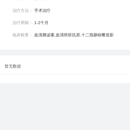
治疗方法：
手术治疗
治疗周期：
1-2个月
临床检查：
血清胰泌素,血清癌胚抗原,十二指肠钡餐造影
暂无数据