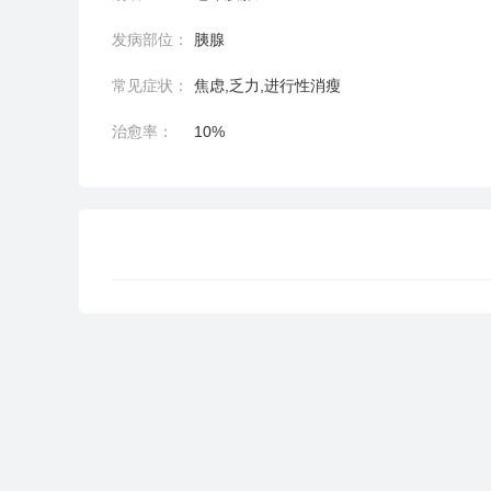
发病部位：
胰腺
常见症状：
焦虑,乏力,进行性消瘦
治愈率：
10%