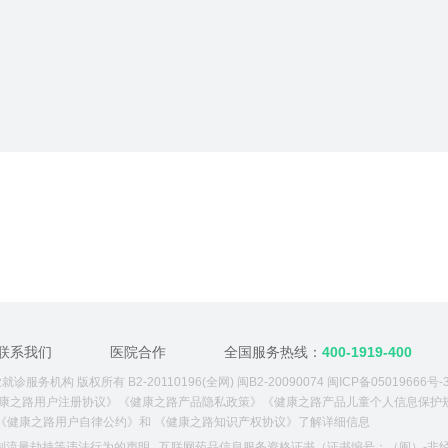
联系我们
医院合作
全国服务热线：
400-1919-400
诊服务机构 版权所有 B2-20110196(全网) 闽B2-20090074
闽ICP备05019666号-
康之路用户注册协议》
《健康之路产品隐私政策》
《健康之路产品儿童个人信息保护
《健康之路用户自律公约》
和
《健康之路知识产权协议》
了解详细信息
制流量劫持等违法行为的声明
互联网药品信息服务资格证书（证书编号：（闽）-非