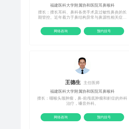
福建医科大学附属协和医院耳鼻喉科
擅长：擅长耳科、鼻科各类手术及过敏性鼻炎的长
期管控。近年着力于鼻结构异常与鼻源性相关症候
群、中耳炎的关系及治疗对策。开展鼻窦球囊、咽
鼓管球囊扩张及鼻结构整复等精准手术。
网络咨询
预约挂号
王德生
主任医师
福建医科大学附属协和医院耳鼻喉科
擅长：咽喉头颈肿瘤，鼻-前颅底肿瘤和鼾症的外科
治疗，嗓音外科。
网络咨询
预约挂号