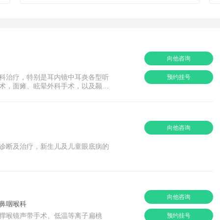
向他咨询
科治疗，特别是耳内镜中耳炎各型听
预约挂号
术，面瘫、眩晕外科手术，以及颞骨
丰富经验。承担多项省、部级课题。
向他咨询
诊断及治疗，新生儿及儿童眼底病的
向他咨询
鼻咽喉科
撑喉镜声带手术、低温等离子扁桃
预约挂号