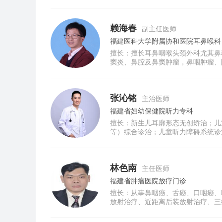
赖海春
副主任医师
福建医科大学附属协和医院耳鼻喉科
擅长：擅长耳鼻咽喉头颈外科尤其鼻
窦炎、鼻腔及鼻窦肿瘤，鼻咽肿瘤、
张沁铭
主治医师
福建省妇幼保健院听力专科
擅长：新生儿耳廓形态无创矫治；儿
等）综合诊治；儿童听力障碍系统诊
疾病的规范化治疗。
林色南
主任医师
福建省肿瘤医院放疗门诊
擅长：从事鼻咽癌、舌癌、口咽癌、
放射治疗、近距离后装放射治疗、三
治疗。