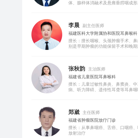
体、腺样体消融术及悬雍垂腭咽成形
等头颈肿物切除术，颌面部缺损皮瓣
白。
李晨
副主任医师
福建医科大学附属协和医院耳鼻喉科
擅长：擅长咽喉、头颈肿瘤手术、鼻
别是早期肿瘤的功能保留手术和晚期
症、鼻窦炎的诊疗临床经验丰富。
张秋韵
主治医师
福建省儿童医院耳鼻喉科
擅长：儿童过敏性鼻炎、鼻窦炎、中
病、听力障碍、遗传性耳聋等耳鼻咽
在核心期刊发表论文3篇，听力出生
郑崴
主任医师
福建省肿瘤医院放疗门诊
擅长：从事鼻咽癌、舌癌、口咽癌、
放射治疗