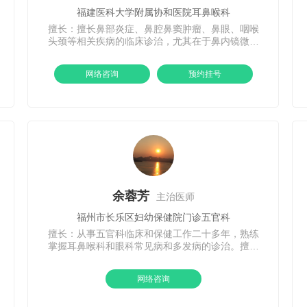
福建医科大学附属协和医院耳鼻喉科
擅长：擅长鼻部炎症、鼻腔鼻窦肿瘤、鼻眼、咽喉
头颈等相关疾病的临床诊治，尤其在于鼻内镜微创
手术和过敏性鼻炎脱敏治疗有深入研究。在先天性
第一、二、三鳃裂畸形、甲状舌管囊肿、耳前瘘管
网络咨询
预约挂号
等先天性疾病，以及专科各种疑难杂症、少见病、
罕见病等手术治疗方面有独到见解。
余蓉芳
主治医师
福州市长乐区妇幼保健院门诊五官科
擅长：从事五官科临床和保健工作二十多年，熟练
掌握耳鼻喉科和眼科常见病和多发病的诊治。擅长
治疗鼻窦炎、过敏性鼻炎，对儿童近视、弱视斜视
等的诊治有较丰富的经验
网络咨询