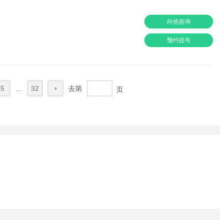
向他咨询
预约挂号
5
…
32
›
去第
页