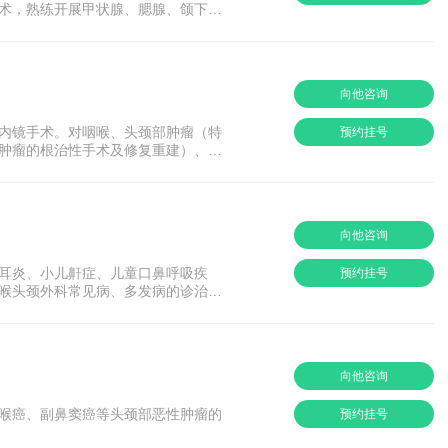
术，熟练开展甲状腺、腮腺、颌下腺
修复术等，多项技术填补闽侯地区空
向他咨询
内镜手术。对咽喉、头颈部肿瘤（特
预约挂号
肿瘤的根治性手术及修复重建）、鼾
向他咨询
耳炎、小儿鼾症、儿童口鼻呼吸疾
预约挂号
喉头颈外科常见病、多发病的诊治。
缺陷防控咨询师。
向他咨询
喉癌、副鼻窦癌等头颈部恶性肿瘤的
预约挂号