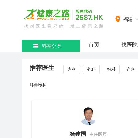
网）
福建
首页
找医院
科室分类
推荐医生
内科
外科
妇科
产科
耳鼻喉科
杨建国
主任医师