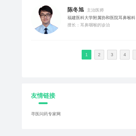
陈冬旭
主治医师
福建医科大学附属协和医院耳鼻喉科
擅长：耳鼻咽喉的诊治
1
2
3
4
友情链接
寻医问药专家网