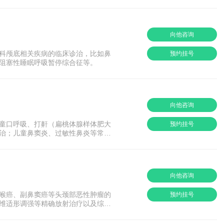
向他咨询
科颅底相关疾病的临床诊治，比如鼻
预约挂号
阻塞性睡眠呼吸暂停综合征等。
向他咨询
童口呼吸、打鼾（扁桃体腺样体肥大
预约挂号
治；儿童鼻窦炎、过敏性鼻炎等常见
向他咨询
喉癌、副鼻窦癌等头颈部恶性肿瘤的
预约挂号
维适形调强等精确放射治疗以及综合