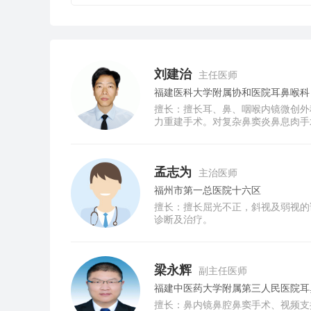
刘建治
主任医师
福建医科大学附属协和医院耳鼻喉科
擅长：擅长耳、鼻、咽喉内镜微创外
力重建手术。对复杂鼻窦炎鼻息肉手
肿瘤、听神经瘤等侧颅底手术积累了
孟志为
主治医师
福州市第一总医院十六区
擅长：擅长屈光不正，斜视及弱视的
诊断及治疗。
梁永辉
副主任医师
福建中医药大学附属第三人民医院耳
擅长：鼻内镜鼻腔鼻窦手术、视频支