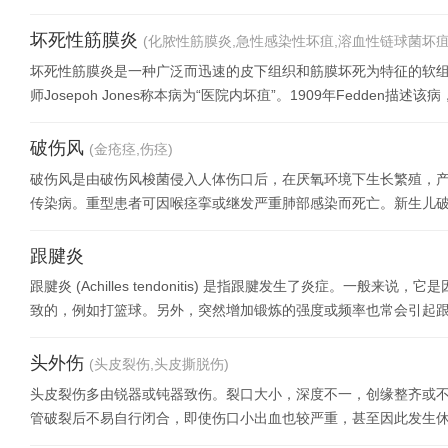
坏死性筋膜炎
(化脓性筋膜炎,急性感染性坏疽,溶血性链球菌坏疽,
坏死性筋膜炎是一种广泛而迅速的皮下组织和筋膜坏死为特征的软组
师Josepoh Jones称本病为“医院内坏疽”。1909年Fedden描述该
破伤风
(金疮痉,伤痉)
破伤风是由破伤风梭菌侵入人体伤口后，在厌氧环境下生长繁殖，
传染病。重型患者可因喉痉挛或继发严重肺部感染而死亡。新生儿
极推行了全球免疫计划
跟腱炎
跟腱炎 (Achilles tendonitis) 是指跟腱发生了炎症。一
致的，例如打篮球。另外，突然增加锻炼的强度或频率也常会引起
头外伤
(头皮裂伤,头皮撕脱伤)
头皮裂伤多由锐器或钝器致伤。裂口大小，深度不一，创缘整齐或
管破裂后不易自行闭合，即使伤口小出血也较严重，甚至因此发生