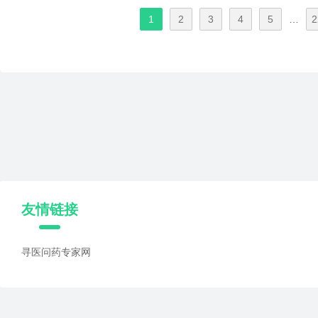
1
2
3
4
5
…
2
友情链接
寻医问药专家网