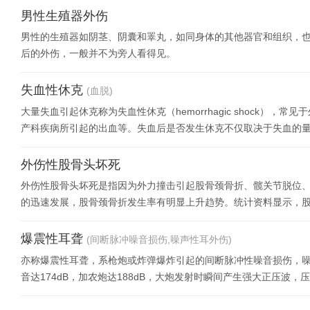
男性生殖器外伤
男性的生殖器如阴茎、阴囊和睪丸，如同身体的其他器官和组织，
后的外伤，一般并不为旁人看得见。
失血性休克
(血脱)
大量失血引起休克称为失血性休克（hemorrhagic shock）
产科疾病所引起的出血等。失血后是否发生休克不仅取决于失血的
总
外伤性股骨头坏死
外伤性股骨头坏死是指因为外力撞击引起股骨颈骨折、髋关节脱位
的迅速发展，股骨颈骨折发生率有明显上升趋势。统计资料显示，股骨
许多因素有密切
爆震性耳聋
(间断脉冲噪音损伤,噪声性耳外伤)
亦称爆震性耳聋，系枪炮或炸弹爆炸引起的间断脉冲性噪音损伤，
音达174dB，加农炮达188dB，大炮发射时瞬间产生强大正压波，压力