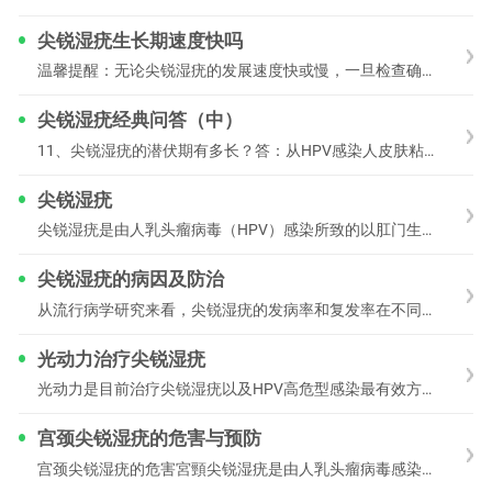
尖锐湿疣生长期速度快吗
温馨提醒：无论尖锐湿疣的发展速度快或慢，一旦检查确诊就要及时就医，在专业医院医生的指导下进行用药和治疗。同时注意饮食忌口和日常护理，争取及早治愈，也就不必担心疣
尖锐湿疣经典问答（中）
11、尖锐湿疣的潜伏期有多长？答：从HPV感染人皮肤粘膜后到尖锐湿疣损害出现需要一段时间，将这段时间称为尖锐湿疣潜伏期。尖锐湿疣潜伏期的长短因人而异，一
尖锐湿疣
尖锐湿疣是由人乳头瘤病毒（HPV）感染所致的以肛门生殖器部位增生性损害为主要表现的性传播疾病。大多发生于18～50岁的中青年人。大约经过半个月至8个月，平均为3
尖锐湿疣的病因及防治
从流行病学研究来看，尖锐湿疣的发病率和复发率在不同人群中差异很大。根据2001—2012年全球尖锐湿疣发病率的综合分析，全球尖锐湿疣发病率平均为194/10万。
光动力治疗尖锐湿疣
光动力是目前治疗尖锐湿疣以及HPV高危型感染最有效方法。它可以缩小尖锐湿疣疣体面积，清除潜在病毒，防治宫颈癌变，达到临床治愈的目的。光动力所用的药物叫艾拉，化学
宫颈尖锐湿疣的危害与预防
宫颈尖锐湿疣的危害宮頸尖锐湿疣是由人乳头瘤病毒感染所致，可引起妇女大小阴唇、阴道口、尿道口、阴道壁等处生长形态各异的疣体。同时该病毒还可感染宫