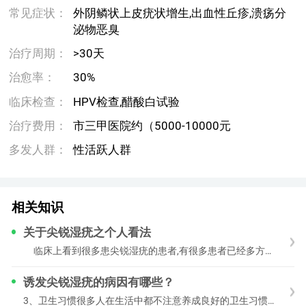
常见症状：
外阴鳞状上皮疣状增生,出血性丘疹,溃疡分
泌物恶臭
治疗周期：
>30天
治愈率：
30%
临床检查：
HPV检查,醋酸白试验
治疗费用：
市三甲医院约（5000-10000元
多发人群：
性活跃人群
相关知识
关于尖锐湿疣之个人看法
临床上看到很多患尖锐湿疣的患者,有很多患者已经多方治疗,反复复发,导致身心疲惫,几乎对疾病的治疗已经失去信心,原因当然有多方面的,但归根结底可以分为
诱发尖锐湿疣的病因有哪些？
3、卫生习惯很多人在生活中都不注意养成良好的卫生习惯，还经常与他人共用毛巾、肥皂、脸盆等生活用品，其实疾病的祸根就潜伏于这些不好的生活习惯之中。如果运气