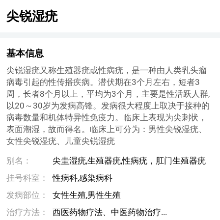
尖锐湿疣
基本信息
尖锐湿疣又称生殖器疣或性病疣，是一种由人类乳头瘤
病毒引起的性传播疾病。潜伏期在3个月左右，短者3
周，长者8个月以上，平均为3个月，主要是性活跃人群,
以20～30岁为发病高锋。发病很大程度上取决于接种的
病毒数量和机体特异性免疫力。临床上表现为尖刺状，
表面潮湿，故而得名。临床上可分为：男性尖锐湿疣、
女性尖锐湿疣、儿童尖锐湿疣
别名：
尖圭湿疣,生殖器疣,性病疣，肛门生殖器疣
挂号科室：
性病科,感染病科
发病部位：
女性生殖,男性生殖
治疗方法：
西医药物疗法、中医药物治疗...