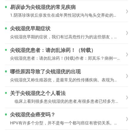
易误诊为尖锐湿疣的常见疾病
1.阴茎珍珠状丘疹发生在成年男性冠状沟与龟头交界处的针头大小的圆锥形小丘疹，呈淡红色或淡黄色，发亮，可成多行排列，质硬，无压痛，不会增大，无功能障碍
尖锐湿疣早期症状
尖锐湿疣早期的症状，我们有过高危性行为的这些朋友，都非常担心自己会感染尖锐湿疣，到处在网上查资料，到处在网上问医生，它早期症状到底有什么表现成什么状态，希望自己
尖锐湿疣患者：请勿乱涂药！（转载）
尖锐湿疣患者：请勿乱涂药！(转载)作者：郑其乐？病例一：患者，男，24岁，因外生殖器部位皮疹明显增多来就诊。自诉半年前阴茎根部长一“小豆豆”，不
哪些原因导致了尖锐湿疣的出现
尖锐湿疣又称生殖器疣，是最常见的性传播疾病。表现为外生殖器部位、肛周、会阴、腹股沟增生物，由人乳头瘤病毒（HPV）引起。尖锐湿疣这种疾病的发病几率在逐年的上升，
关于尖锐湿疣之个人看法
临床上看到很多患尖锐湿疣的患者,有很多患者已经多方治疗,反复复发,导致身心疲惫,几乎对疾病的治疗已经失去信心,原因当然有多方面的,但归根结底可以分为
尖锐湿疣会癌变吗？
HPV有许多个分型，并不是每一个都与癌症有密切关系。举例而言，HPV6、11型致癌性小，HPV31、33中等致癌性，HPV16、18型高度致癌性。