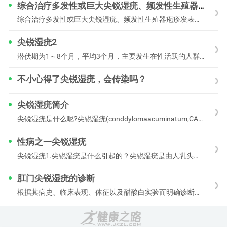
综合治疗多发性或巨大尖锐湿疣、频发性生殖器疱疹
综合治疗多发性或巨大尖锐湿疣、频发性生殖器疱疹发表于2014-02-15已阅读832次综合治疗多发性或巨大尖锐湿疣、频发性生殖器疱疹难治性
尖锐湿疣2
潜伏期为1～8个月，平均3个月，主要发生在性活跃的人群。1.典型的尖锐湿疣生殖器和肛周为好发部位，男性多见于包皮、系带、冠状沟、龟头、尿道口、阴茎体、肛周、直肠
不小心得了尖锐湿疣，会传染吗？
尖锐湿疣简介
尖锐湿疣是什么呢?尖锐湿疣(conddylomaacuminatum,CA)是由人类乳头瘤病毒所致，常发生在肛门及外生殖器等部位，主要通过性行为传染。尖锐湿疣
性病之一尖锐湿疣
尖锐湿疣1.尖锐湿疣是什么引起的？尖锐湿疣是由人乳头瘤状病毒(humanpapillomavirus，HPV)引起的，它是个DNA病毒，没有囊膜，
肛门尖锐湿疣的诊断
根据其病史、临床表现、体征以及醋酸白实验而明确诊断。全部病例均经病理检查证实。疣病的诊断依据需要根据患者的症状和具体的检查来综合判断，常见的诊断的依据包