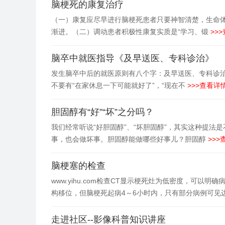
脑梗死的康复治疗
（一）康复应尽早进行脑梗死患者只要神智清楚，生命体
渐进。（二）调动患者积极性康复实质是“学习、锻
>>>
脑卒中就医指导《及早送医、专科诊治》
发生脑卒中后的就医原则有八个字：及早送医、专科诊
不要有“在家休息一下可能就好了”，“现在不
>>>查看详情
胆固醇有“好”“坏”之分吗？
我们经常听说“好胆固醇”、“坏胆固醇”，其实这种提
事，也会做坏事。胆固醇能做哪些好事儿？胆固醇
>>>
脑梗塞的检查
www.yihu.com检查CT显示梗死灶为低密度，可
构移位，但脑梗死起病4～6小时内，只有部分病例可见
走进社区--影像科普知识讲座