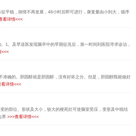
征平稳，病情不再发展，48小时后即可进行，康复量由小到大，循序
查看详情<<<
治。1。及早送医发现脑卒中的早期征兆后，第一时间到医院寻求诊治，
<<<
法是不准确的。胆固醇就是胆固醇，没有好坏之分。但是，胆固醇既能做好
查看详情<<<
以明确病变的部位、形状及大小，较大的梗死灶可使脑室受压，变形及中线结
边界
>>>查看详情<<<