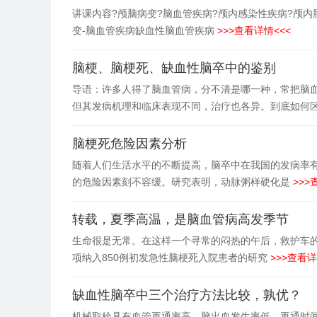
讲课内容?颅脑病变?脑血管疾病?颅内感染性疾病?颅内
变-脑血管疾病缺血性脑血管疾病
>>>查看详情<<<
脑梗、脑梗死、缺血性脑卒中的鉴别
导语：许多人得了脑血管病，分不清是哪一种，常把脑
但其发病机理和临床表现不同，治疗也各异。到底如何
脑梗死危险因素分析
随着人们生活水平的不断提高，脑卒中在我国的发病率有
的危险因素刻不容缓。研究表明，动脉粥样硬化是
>>>
转载，夏季高温，是脑血管病高发季节
生命很是无常。在这样一个寻常的闷热的午后，救护车
项纳入850例初发急性脑梗死入院患者的研究
>>>查看详
缺血性脑卒中三个治疗方法比较，孰优？
机械取栓具有血管再通率高、脑出血发生率低、再通时间