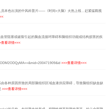
人员本色出演的中风科普片——《时间=大脑》火热上线，赶紧猛戳视
<<
脑血管阻塞或破裂引起的脑血流循环障碍和脑组织功能或结构损害的疾
>查看详情<<<
A4ODM2ODQyMA==&mid=200471909&id
>>>查看详情<<<
系由各种原因所致的局部脑组织区域血液供应障碍，导致脑组织缺血缺
现
>>>查看详情<<<