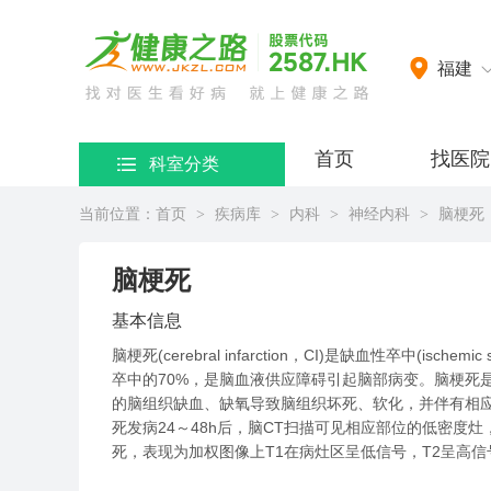
网）
福建
首页
找医院
科室分类
当前位置：
首页
疾病库
内科
神经内科
脑梗死
>
>
>
>
脑梗死
基本信息
脑梗死(cerebral infarction，CI)是缺血性卒中(
卒中的70%，是脑血液供应障碍引起脑部病变。脑梗死
的脑组织缺血、缺氧导致脑组织坏死、软化，并伴有相
死发病24～48h后，脑CT扫描可见相应部位的低密度
死，表现为加权图像上T1在病灶区呈低信号，T2呈高信