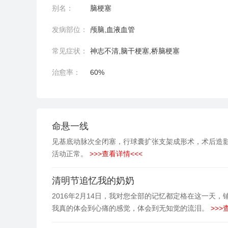
别名：
脑梗塞
发病部位：
颅脑,血液血管
常见症状：
神志不清,脑干梗塞,桥脑梗塞
治愈率：
60%
命悬一线
见基底动脉次全闭塞，行球囊扩张支架成形术，术后造影见
活动正常。
>>>查看详情<<<
清明节追忆我的奶奶
2016年2月14日，我对您全部的记忆都定格在这一天
我真的体会到心痛的感觉，体会到无知觉的流泪。
>>>