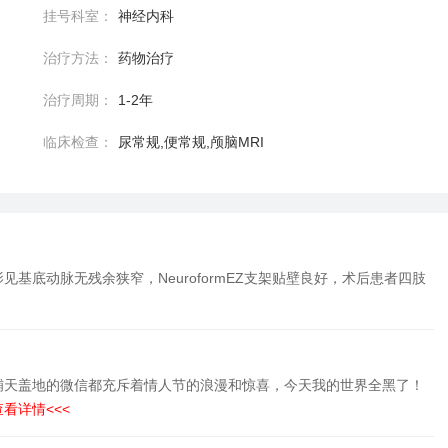
挂号科室：
神经内科
治疗方法：
药物治疗
治疗周期：
1-2年
临床检查：
尿常规,便常规,颅脑MRI
基底动脉无残余狭窄，NeuroformEZ支架贴壁良好，术后患者四肢
，铺天盖地的微信都充斥着情人节的浪漫和惊喜，今天我的世界全黑了！
查看详情<<<