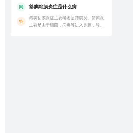
一些物理性的疗法，局部的热敷，针灸，
筛窦粘膜炎症是什么病
问
按摩，牵引，理疗等多会对颈椎所导致的
筛窦粘膜炎症主要考虑是筛窦炎。筛窦炎
供血不足有较好的缓解作
答
主要是由于细菌，病毒等进入鼻腔，导致
鼻窦粘膜感染，使筛窦引流受到影响而引
发的炎症，属于鼻窦炎的一种类型。分为
急性筛窦炎和慢性筛窦炎。常见的临床症
状主要有鼻塞，流鼻涕