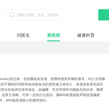
问医生
查疾病
健康科普
ischemic stroke)的总称，包括脑血栓形成、腔隙性梗死和脑栓塞等，约占全部脑
是由于脑组织局部供血动脉血流的突然减少或停止，造成该血管供血区
应部位的临床症状和体征，如偏瘫、失语等神经功能缺失的症候。脑梗
灶，边界欠清晰，可有一定的占位效应。脑MRI检查能较早期发现脑梗
号，MRI能发现较小的梗死病灶。