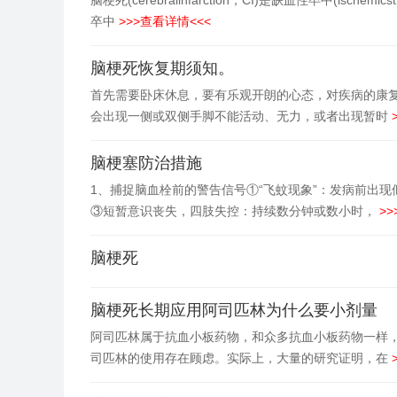
脑梗死(cerebralinfarction，CI)是缺血性卒中(i
卒中
>>>查看详情<<<
脑梗死恢复期须知。
首先需要卧床休息，要有乐观开朗的心态，对疾病的康复
会出现一侧或双侧手脚不能活动、无力，或者出现暂时
脑梗塞防治措施
1、捕捉脑血栓前的警告信号①“飞蚊现象”：发病前出
③短暂意识丧失，四肢失控：持续数分钟或数小时，
>>
脑梗死
脑梗死长期应用阿司匹林为什么要小剂量
阿司匹林属于抗血小板药物，和众多抗血小板药物一样
司匹林的使用存在顾虑。实际上，大量的研究证明，在