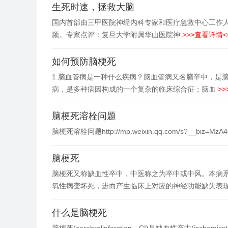
生死时速，拯救大脑
国内首部由三甲医院神经内科专家和医疗急救中心工作
频。专家点评：复旦大学附属华山医院神
>>>查看详情<
如何预防脑梗死
1.脑血管病是一种什么疾病？脑血管病又名脑卒中，是
病，是多种病因构成的一个复杂的临床综合征；脑血
>>
脑梗死溶栓问题
脑梗死溶栓问题http://mp.weixin.qq.com/s?__biz=Mz
脑梗死
脑梗死又称缺血性卒中，中医称之为卒中或中风。本病
氧性病变坏死，进而产生临床上对应的神经功能缺失表
什么是脑梗死