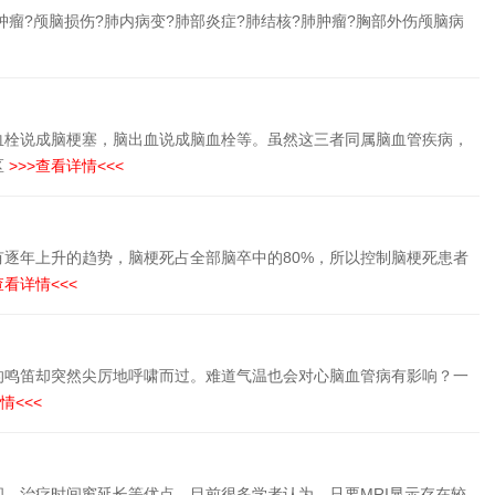
肿瘤?颅脑损伤?肺内病变?肺部炎症?肺结核?肺肿瘤?胸部外伤颅脑病
血栓说成脑梗塞，脑出血说成脑血栓等。虽然这三者同属脑血管疾病，
区
>>>查看详情<<<
逐年上升的趋势，脑梗死占全部脑卒中的80%，所以控制脑梗死患者
查看详情<<<
的鸣笛却突然尖厉地呼啸而过。难道气温也会对心脑血管病有影响？一
情<<<
、治疗时间窗延长等优点。目前很多学者认为，只要MRI显示存在较