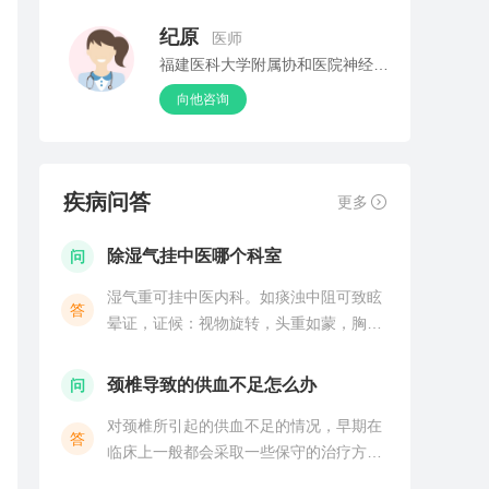
纪原
医师
福建医科大学附属协和医院神经内科
向他咨询
疾病问答
更多
除湿气挂中医哪个科室
问
湿气重可挂中医内科。如痰浊中阻可致眩
答
晕证，证候：视物旋转，头重如蒙，胸闷
恶心，呕吐痰涎，脘腹痞满，纳少神疲，
苔白腻，脉弦滑。治法：燥湿祛痰，健脾
颈椎导致的供血不足怎么办
问
和胃。方药：半夏白术天麻汤加减。如湿
对颈椎所引起的供血不足的情况，早期在
热中阻，还可致胃脘痛
答
临床上一般都会采取一些保守的治疗方
式，进行一些辅助性的治疗。比如说采用