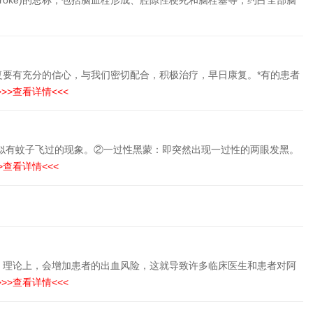
schemicstroke)的总称，包括脑血栓形成、腔隙性梗死和脑栓塞等，约占全部脑
要有充分的信心，与我们密切配合，积极治疗，早日康复。*有的患者
>>>查看详情<<<
现似有蚊子飞过的现象。②一过性黑蒙：即突然出现一过性的两眼发黑。
>查看详情<<<
，理论上，会增加患者的出血风险，这就导致许多临床医生和患者对阿
>>>查看详情<<<