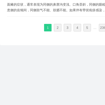
面瘫的症状，通常表现为同侧的鼻唇沟变浅、口角歪斜，同侧的眼
患侧的齿颊间，同侧鼓气不能、鼓腮不能。如果伴有带状疱疹感染
1
2
3
4
5
…
23