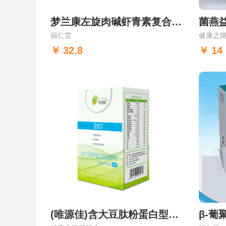
梦兰康左旋肉碱虾青素复合营养粉
菌燕
福仁堂
健康之
32.8
14
(唯源佳)含大豆肽粉蛋白型固体饮料
β-葡