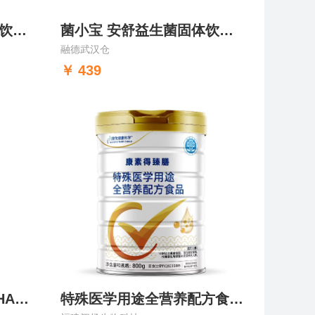
菌小宝 舒优益生菌固体饮料（2号）【新老包装随机发货】
菌小宝 安舒益生菌固体饮料（17号）
融德武汉仓
439
专注凝-磷脂酰丝氨酸DHA藻油凝胶糖果
特殊医学用途全营养配方食品 康素得臻膳