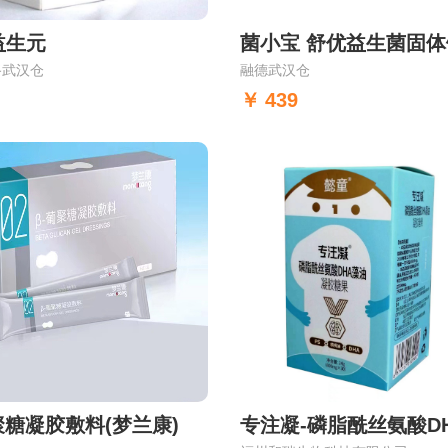
益生元
路武汉仓
融德武汉仓
439
聚糖凝胶敷料(梦兰康)