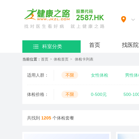
网）
首页
找医院
科室分类
当前位置：
首页
>
体检首页
>
体检卡列表
适用人群：
不限
女性体检
男性体
口腔服务
老年体检
职
体检价格：
不限
0-500元
500-10
婚前体检
妇科检查
定
专项体检
新冠体检
备
民营基础套餐
民营标准套餐
共找到
1205
个体检套餐