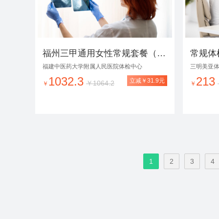
福州三甲通用女性常规套餐（周末可约）
常规体
福建中医药大学附属人民医院体检中心
三明美亚
1032.3
213
立减￥31.9元
￥1064.2
￥
￥
1
2
3
4