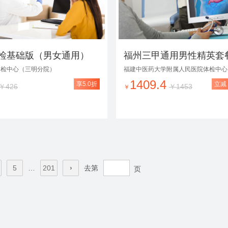
检基础版（男女通用）
体检中心（三明分院）
福建中医药大学附属人民医院体检中心
1409.4
享5.0折
立减￥
￥426
￥1453
￥
5
…
201
›
去第
页