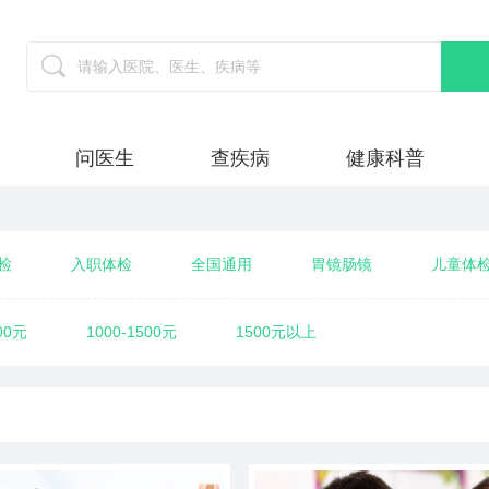
问医生
查疾病
健康科普
检
入职体检
全国通用
胃镜肠镜
儿童体
业体检
肿瘤筛查
高端体检
全身体检
00元
1000-1500元
1500元以上
制服务
职场白领
公务员体检
关爱父母
孕体检
中青年体检
女性未婚体检
常规体检
民营高端套餐