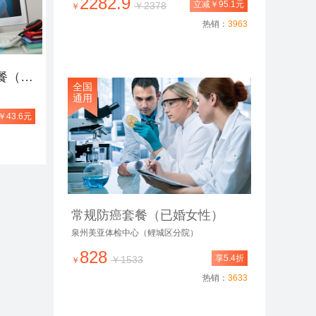
2282.9
立减￥95.1元
￥2378
￥
热销：
3963
福州三甲通用男性精英套餐（周末可约）
全国
通用
43.6元
常规防癌套餐（已婚女性）
泉州美亚体检中心（鲤城区分院）
828
享5.4折
￥1533
￥
热销：
3633