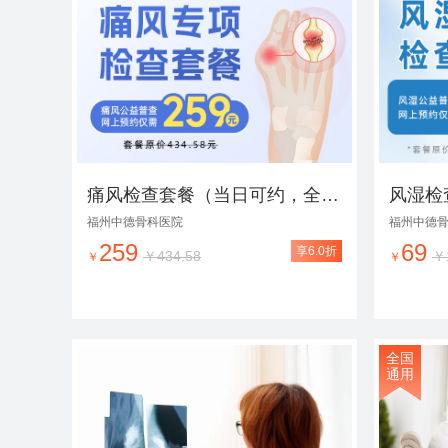
痛风检查套餐（当日可约，全年无休，极速出报告）
福州中德骨科医院
福州中德
259
69
享6.0折
￥434.58
￥
￥
￥
全国
通用