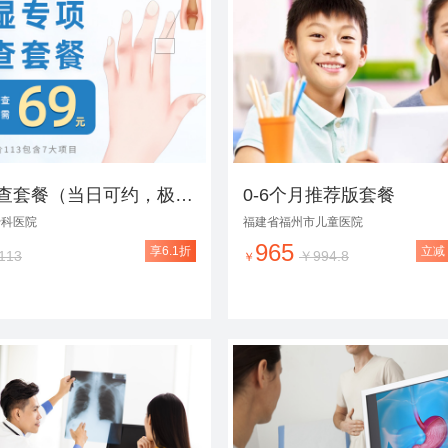
风湿检查套餐（当日可约，极速出报告）
0-6个月推荐版套餐
骨科医院
福建省福州市儿童医院
965
享6.1折
立减￥
113
￥994.8
￥